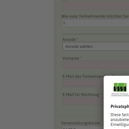
Wie viele Teilnehmende möchten Si
Anrede *
Vorname *
E-Mail des Teilnehmenden (für Anme
E-Mail für Rechnung *
Veranstaltungskürzel