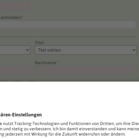
e anmelden?
Titel
Nachname *
ldebestätigung) *
Telefon *