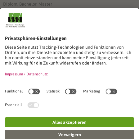
Diplom, Bachelor, Master
Förderung
Stimmen unserer Absolventinnen und Absolventen
Studien-/Lehrgänge, Berufe
Stimmen unserer Absolventinnen und Absolventen
Seminare
Seminardatenbank
Inhouseanfragen
Webseminare
Seminarreihen
Referenzen & Kundenstimmen
Über uns
VWA stellt sich vor
Das Kuratorium der SVWA
Unser SVWA-Team
Fachbeiräte
Veranstaltungsorte und Raumanmietung
FAQ