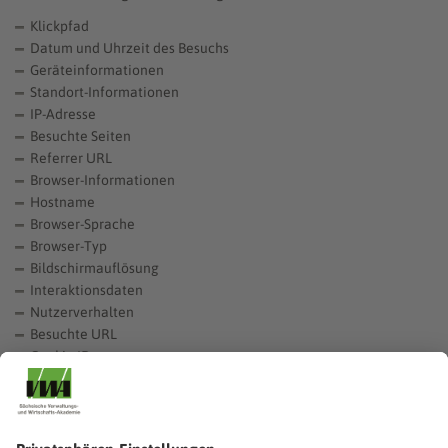
Klickpfad
Datum und Uhrzeit des Besuchs
Geräteinformationen
Standort-Informationen
IP-Adresse
Besuchte Seiten
Referrer URL
Browser-Informationen
Hostname
Browser-Sprache
Browser-Typ
Bildschirmauflösung
Interaktionsdaten
Nutzerverhalten
Besuchte URL
Cookie ID
Gerätebetriebssystem
Rechtsgrundlage