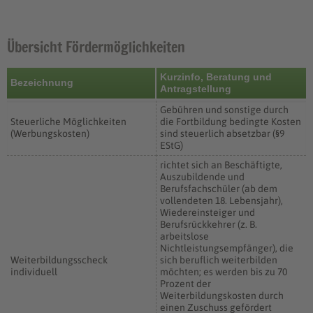
Übersicht Fördermöglichkeiten
Kurzinfo, Beratung und
Bezeichnung
Antragstellung
Gebühren und sonstige durch
Steuerliche Möglichkeiten
die Fortbildung bedingte Kosten
(Werbungskosten)
sind steuerlich absetzbar (§9
EStG)
richtet sich an Beschäftigte,
Auszubildende und
Berufsfachschüler (ab dem
vollendeten 18. Lebensjahr),
Wiedereinsteiger und
Berufsrückkehrer (z. B.
arbeitslose
Nichtleistungsempfänger), die
Weiterbildungsscheck
sich beruflich weiterbilden
individuell
möchten; es werden bis zu 70
Prozent der
Weiterbildungskosten durch
einen Zuschuss gefördert