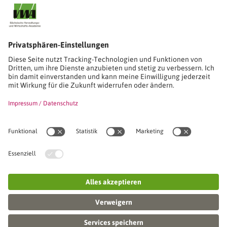
Stimmen unserer Absolventinnen und Absolventen
Studien-/Lehrgänge, Berufe
Stimmen unserer Absolventinnen und Absolventen
Seminare
Seminardatenbank
Inhouseanfragen
Webseminare
Seminarreihen
Referenzen & Kundenstimmen
Über uns
VWA stellt sich vor
Das Kuratorium der SVWA
Unser SVWA-Team
Fachbeiräte
Veranstaltungsorte und Raumanmietung
FAQ