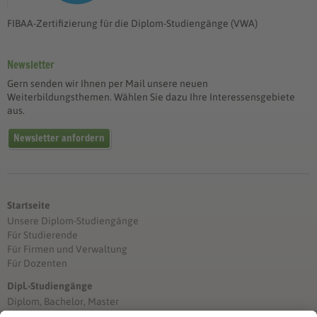
FIBAA-Zertifizierung für die Diplom-Studiengänge (VWA)
Newsletter
Gern senden wir Ihnen per Mail unsere neuen
Weiterbildungsthemen. Wählen Sie dazu Ihre Interessensgebiete
aus.
Newsletter anfordern
Startseite
Unsere Diplom-Studiengänge
Für Studierende
Für Firmen und Verwaltung
Für Dozenten
Dipl.-Studiengänge
Diplom, Bachelor, Master
Förderung