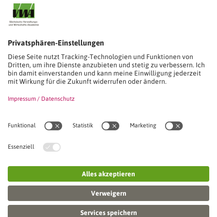
Stimmen unserer Absolventinnen und Absolventen
Studien-/Lehrgänge, Berufe
Stimmen unserer Absolventinnen und Absolventen
Seminare
Seminardatenbank
Inhouseanfragen
Webseminare
Seminarreihen
Referenzen & Kundenstimmen
Über uns
VWA stellt sich vor
Das Kuratorium der SVWA
Unser SVWA-Team
Fachbeiräte
Veranstaltungsorte und Raumanmietung
FAQ