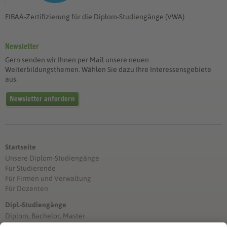
FIBAA-Zertifizierung für die Diplom-Studiengänge (VWA)
Newsletter
Gern senden wir Ihnen per Mail unsere neuen
Weiterbildungsthemen. Wählen Sie dazu Ihre Interessensgebiete
aus.
Newsletter anfordern
Startseite
Unsere Diplom-Studiengänge
Für Studierende
Für Firmen und Verwaltung
Für Dozenten
Dipl.-Studiengänge
Diplom, Bachelor, Master
Förderung