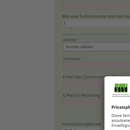
Wie viele Teilnehmende möchten Si
Anrede *
Vorname *
E-Mail des Teilnehmenden (für Anme
E-Mail für Rechnung *
Veranstaltungskürzel