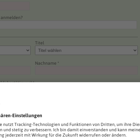
e anmelden?
Titel
Nachname *
ldebestätigung) *
Telefon *