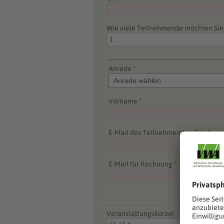
Wie viele Teilnehmende möchten Si
Anrede *
Vorname *
E-Mail des Teilnehmenden (für Anme
E-Mail für Rechnung *
Veranstaltungskürzel