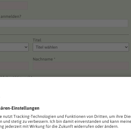
e anmelden?
Titel
Nachname *
ldebestätigung) *
Telefon *