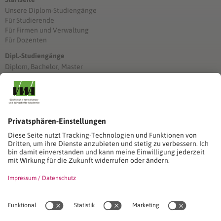
Unsere Diplom-Studiengänge
Für Studierende
Für Firmen und Verwaltung
Für Dozenten
Dipl.-Studiengänge
Diplom, Bachelor, Master
Förderung
Stimmen unserer Absolventinnen und Absolventen
Studien-/Lehrgänge, Berufe
Stimmen unserer Absolventinnen und Absolventen
Seminare
Seminardatenbank
Inhouseanfragen
Webseminare
Seminarreihen
Referenzen & Kundenstimmen
Über uns