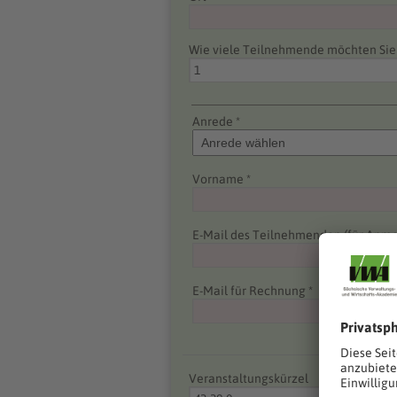
Wie viele Teilnehmende möchten Si
Anrede *
Vorname *
E-Mail des Teilnehmenden (für Anme
E-Mail für Rechnung *
Veranstaltungskürzel