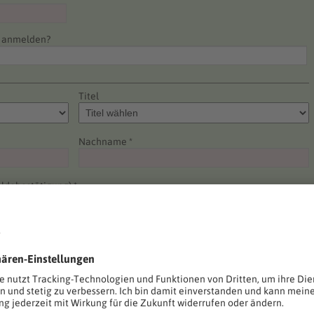
e anmelden?
Titel
Nachname *
ldebestätigung) *
Telefon *