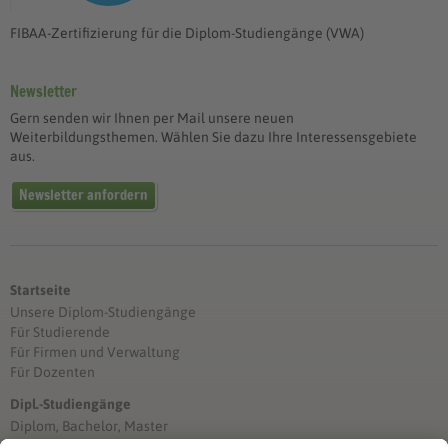
FIBAA-Zertifizierung für die Diplom-Studiengänge (VWA)
Newsletter
Gern senden wir Ihnen per Mail unsere neuen
Weiterbildungsthemen. Wählen Sie dazu Ihre Interessensgebiete
aus.
Newsletter anfordern
Startseite
Unsere Diplom-Studiengänge
Für Studierende
Für Firmen und Verwaltung
Für Dozenten
Dipl.-Studiengänge
Diplom, Bachelor, Master
Förderung