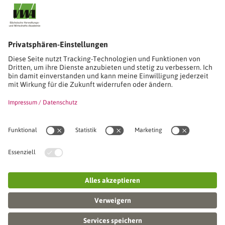
Stimmen unserer Absolventinnen und Absolventen
Studien-/Lehrgänge, Berufe
Stimmen unserer Absolventinnen und Absolventen
Seminare
Seminardatenbank
Inhouseanfragen
Webseminare
Seminarreihen
Referenzen & Kundenstimmen
Über uns
VWA stellt sich vor
Das Kuratorium der SVWA
Unser SVWA-Team
Fachbeiräte
Veranstaltungsorte und Raumanmietung
FAQ