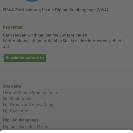
FIBAA-Zertifizierung für die Diplom-Studiengänge (VWA)
Newsletter
Gern senden wir Ihnen per Mail unsere neuen
Weiterbildungsthemen. Wählen Sie dazu Ihre Interessensgebiete
aus.
Newsletter anfordern
Startseite
Unsere Diplom-Studiengänge
Für Studierende
Für Firmen und Verwaltung
Für Dozenten
Dipl.-Studiengänge
Diplom, Bachelor, Master
Förderung