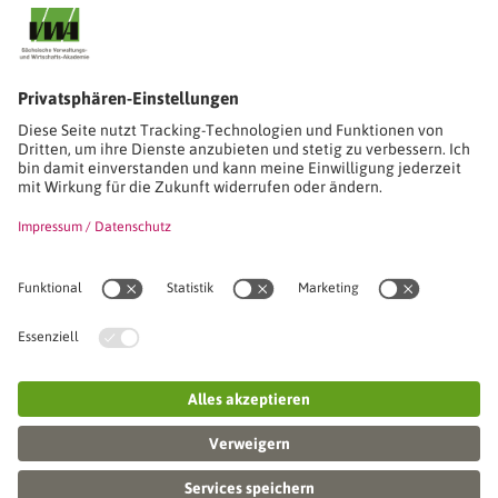
Stimmen unserer Absolventinnen und Absolventen
Studien-/Lehrgänge, Berufe
Stimmen unserer Absolventinnen und Absolventen
Seminare
Seminardatenbank
Inhouseanfragen
Webseminare
Seminarreihen
Referenzen & Kundenstimmen
Über uns
VWA stellt sich vor
Das Kuratorium der SVWA
Unser SVWA-Team
Fachbeiräte
Veranstaltungsorte und Raumanmietung
FAQ