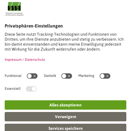
Stimmen unserer Absolventinnen und Absolventen
Studien-/Lehrgänge, Berufe
Stimmen unserer Absolventinnen und Absolventen
Seminare
Seminardatenbank
Inhouseanfragen
Webseminare
Seminarreihen
Referenzen & Kundenstimmen
Über uns
VWA stellt sich vor
Das Kuratorium der SVWA
Unser SVWA-Team
Fachbeiräte
Veranstaltungsorte und Raumanmietung
FAQ