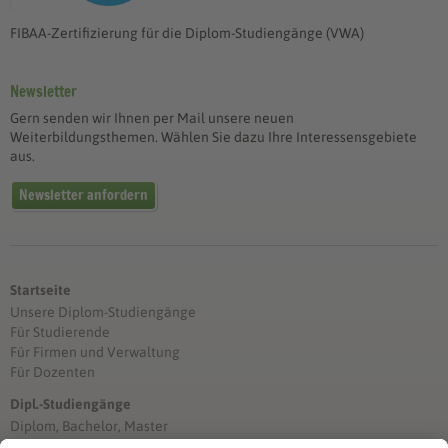
FIBAA-Zertifizierung für die Diplom-Studiengänge (VWA)
Newsletter
Gern senden wir Ihnen per Mail unsere neuen
Weiterbildungsthemen. Wählen Sie dazu Ihre Interessensgebiete
aus.
Newsletter anfordern
Startseite
Unsere Diplom-Studiengänge
Für Studierende
Für Firmen und Verwaltung
Für Dozenten
Dipl.-Studiengänge
Diplom, Bachelor, Master
Förderung