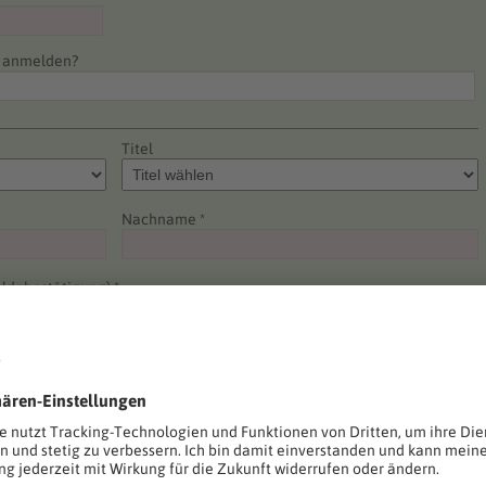
e anmelden?
Titel
Nachname *
ldebestätigung) *
Telefon *