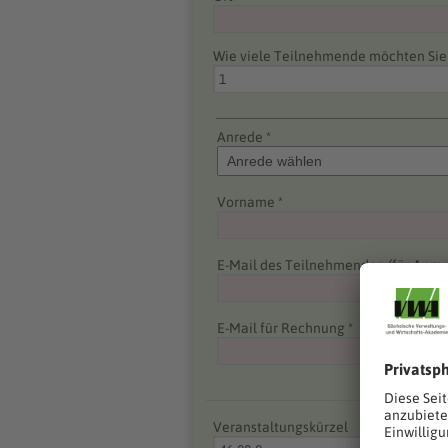
Wie viele Teilnehmende möchten Si
Anrede *
Vorname *
E-Mail des Teilnehmenden (für Anme
E-Mail für Rechnung *
Veranstaltungskürzel