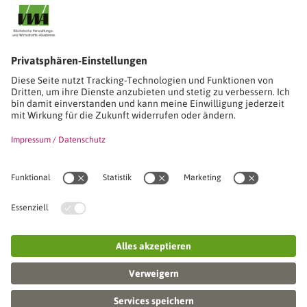
Stimmen unserer Absolventinnen und Absolventen
Studien-/Lehrgänge, Berufe
Stimmen unserer Absolventinnen und Absolventen
Seminare
Seminardatenbank
Inhouseanfragen
Webseminare
Seminarreihen
Referenzen & Kundenstimmen
Über uns
VWA stellt sich vor
Das Kuratorium der SVWA
Unser SVWA-Team
Fachbeiräte
Veranstaltungsorte und Raumanmietung
FAQ