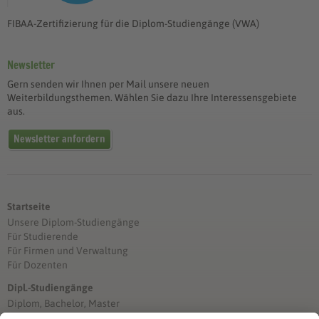
FIBAA-Zertifizierung für die Diplom-Studiengänge (VWA)
Newsletter
Gern senden wir Ihnen per Mail unsere neuen
Weiterbildungsthemen. Wählen Sie dazu Ihre Interessensgebiete
aus.
Newsletter anfordern
Startseite
Unsere Diplom-Studiengänge
Für Studierende
Für Firmen und Verwaltung
Für Dozenten
Dipl.-Studiengänge
Diplom, Bachelor, Master
Förderung