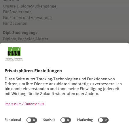
Unsere Diplom-Studiengänge
Für Studierende
Für Firmen und Verwaltung
Für Dozenten
Dipl.-Studiengänge
Diplom, Bachelor, Master
Förderung
Stimmen unserer Absolventinnen und Absolventen
Studien-/Lehrgänge, Berufe
Stimmen unserer Absolventinnen und Absolventen
Seminare
Seminardatenbank
Inhouseanfragen
Webseminare
Seminarreihen
Referenzen & Kundenstimmen
Über uns