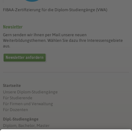
FIBAA-Zertifizierung für die Diplom-Studiengänge (VWA)
Newsletter
Gern senden wir Ihnen per Mail unsere neuen
Weiterbildungsthemen. Wählen Sie dazu Ihre Interessensgebiete
aus.
Newsletter anfordern
Startseite
Unsere Diplom-Studiengänge
Für Studierende
Für Firmen und Verwaltung
Für Dozenten
Dipl.-Studiengänge
Diplom, Bachelor, Master
Förderung