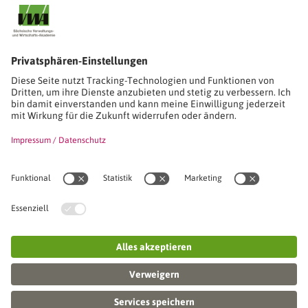
Stimmen unserer Absolventinnen und Absolventen
Studien-/Lehrgänge, Berufe
Stimmen unserer Absolventinnen und Absolventen
Seminare
Seminardatenbank
Inhouseanfragen
Webseminare
Seminarreihen
Referenzen & Kundenstimmen
Über uns
VWA stellt sich vor
Das Kuratorium der SVWA
Unser SVWA-Team
Fachbeiräte
Veranstaltungsorte und Raumanmietung
FAQ