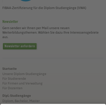
FIBAA-Zertifizierung für die Diplom-Studiengänge (VWA)
Newsletter
Gern senden wir Ihnen per Mail unsere neuen
Weiterbildungsthemen. Wählen Sie dazu Ihre Interessensgebiete
aus.
Newsletter anfordern
Startseite
Unsere Diplom-Studiengänge
Für Studierende
Für Firmen und Verwaltung
Für Dozenten
Dipl.-Studiengänge
Diplom, Bachelor, Master
Förderung