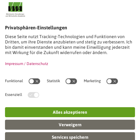
Stimmen unserer Absolventinnen und Absolventen
Studien-/Lehrgänge, Berufe
Stimmen unserer Absolventinnen und Absolventen
Seminare
Seminardatenbank
Inhouseanfragen
Webseminare
Seminarreihen
Referenzen & Kundenstimmen
Über uns
VWA stellt sich vor
Das Kuratorium der SVWA
Unser SVWA-Team
Fachbeiräte
Veranstaltungsorte und Raumanmietung
FAQ