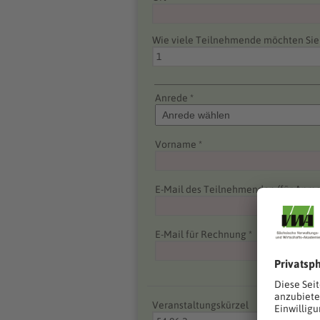
Wie viele Teilnehmende möchten Si
Anrede *
Vorname *
E-Mail des Teilnehmenden (für Anme
E-Mail für Rechnung *
Veranstaltungskürzel