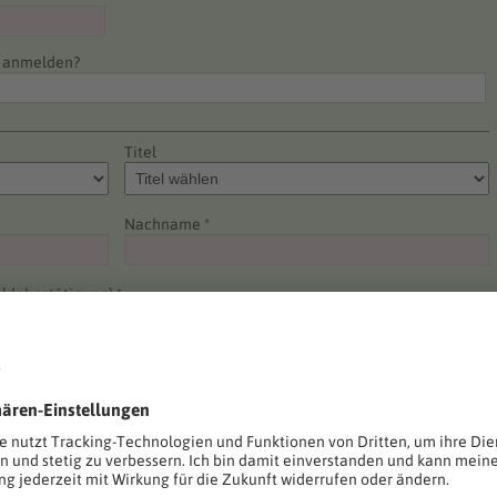
e anmelden?
Titel
Nachname *
ldebestätigung) *
Telefon *