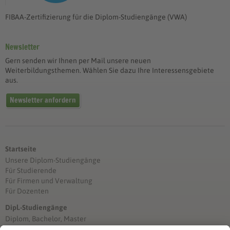
FIBAA-Zertifizierung für die Diplom-Studiengänge (VWA)
Newsletter
Gern senden wir Ihnen per Mail unsere neuen
Weiterbildungsthemen. Wählen Sie dazu Ihre Interessensgebiete
aus.
Newsletter anfordern
Startseite
Unsere Diplom-Studiengänge
Für Studierende
Für Firmen und Verwaltung
Für Dozenten
Dipl.-Studiengänge
Diplom, Bachelor, Master
Förderung