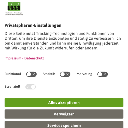
Stimmen unserer Absolventinnen und Absolventen
Studien-/Lehrgänge, Berufe
Stimmen unserer Absolventinnen und Absolventen
Seminare
Seminardatenbank
Inhouseanfragen
Webseminare
Seminarreihen
Referenzen & Kundenstimmen
Über uns
VWA stellt sich vor
Das Kuratorium der SVWA
Unser SVWA-Team
Fachbeiräte
Veranstaltungsorte und Raumanmietung
FAQ