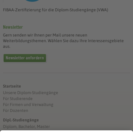
FIBAA-Zertifizierung für die Diplom-Studiengänge (VWA)
Newsletter
Gern senden wir Ihnen per Mail unsere neuen
Weiterbildungsthemen. Wählen Sie dazu Ihre Interessensgebiete
aus.
Newsletter anfordern
Startseite
Unsere Diplom-Studiengänge
Für Studierende
Für Firmen und Verwaltung
Für Dozenten
Dipl.-Studiengänge
Diplom, Bachelor, Master
Förderung