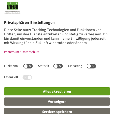
Stimmen unserer Absolventinnen und Absolventen
Studien-/Lehrgänge, Berufe
Stimmen unserer Absolventinnen und Absolventen
Seminare
Seminardatenbank
Inhouseanfragen
Webseminare
Seminarreihen
Referenzen & Kundenstimmen
Über uns
VWA stellt sich vor
Das Kuratorium der SVWA
Unser SVWA-Team
Fachbeiräte
Veranstaltungsorte und Raumanmietung
FAQ