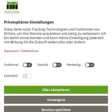
Stimmen unserer Absolventinnen und Absolventen
Studien-/Lehrgänge, Berufe
Stimmen unserer Absolventinnen und Absolventen
Seminare
Seminardatenbank
Inhouseanfragen
Webseminare
Seminarreihen
Referenzen & Kundenstimmen
Über uns
VWA stellt sich vor
Das Kuratorium der SVWA
Unser SVWA-Team
Fachbeiräte
Veranstaltungsorte und Raumanmietung
FAQ