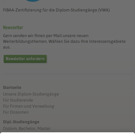
FIBAA-Zertifizierung für die Diplom-Studiengänge (VWA)
Newsletter
Gern senden wir Ihnen per Mail unsere neuen
Weiterbildungsthemen. Wählen Sie dazu Ihre Interessensgebiete
aus.
Newsletter anfordern
Startseite
Unsere Diplom-Studiengänge
Für Studierende
Für Firmen und Verwaltung
Für Dozenten
Dipl.-Studiengänge
Diplom, Bachelor, Master
Förderung