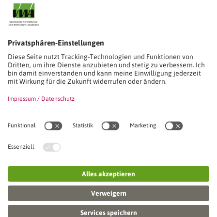
Stimmen unserer Absolventinnen und Absolventen
Studien-/Lehrgänge, Berufe
Stimmen unserer Absolventinnen und Absolventen
Seminare
Seminardatenbank
Inhouseanfragen
Webseminare
Seminarreihen
Referenzen & Kundenstimmen
Über uns
VWA stellt sich vor
Das Kuratorium der SVWA
Unser SVWA-Team
Fachbeiräte
Veranstaltungsorte und Raumanmietung
FAQ