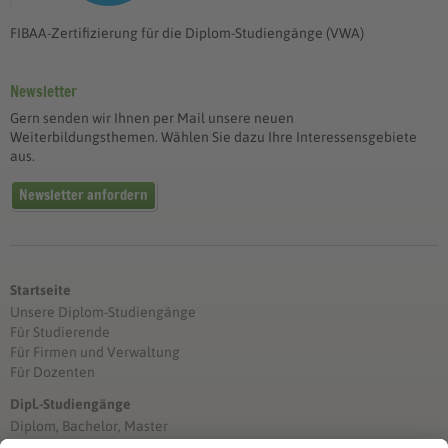
FIBAA-Zertifizierung für die Diplom-Studiengänge (VWA)
Newsletter
Gern senden wir Ihnen per Mail unsere neuen
Weiterbildungsthemen. Wählen Sie dazu Ihre Interessensgebiete
aus.
Newsletter anfordern
Startseite
Unsere Diplom-Studiengänge
Für Studierende
Für Firmen und Verwaltung
Für Dozenten
Dipl.-Studiengänge
Diplom, Bachelor, Master
Förderung