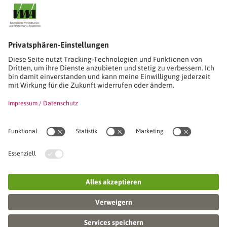
Stimmen unserer Absolventinnen und Absolventen
Studien-/Lehrgänge, Berufe
Stimmen unserer Absolventinnen und Absolventen
Seminare
Seminardatenbank
Inhouseanfragen
Webseminare
Seminarreihen
Referenzen & Kundenstimmen
Über uns
VWA stellt sich vor
Das Kuratorium der SVWA
Unser SVWA-Team
Fachbeiräte
Veranstaltungsorte und Raumanmietung
FAQ