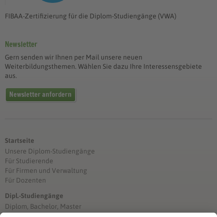
FIBAA-Zertifizierung für die Diplom-Studiengänge (VWA)
Newsletter
Gern senden wir Ihnen per Mail unsere neuen
Weiterbildungsthemen. Wählen Sie dazu Ihre Interessensgebiete
aus.
Newsletter anfordern
Startseite
Unsere Diplom-Studiengänge
Für Studierende
Für Firmen und Verwaltung
Für Dozenten
Dipl.-Studiengänge
Diplom, Bachelor, Master
Förderung