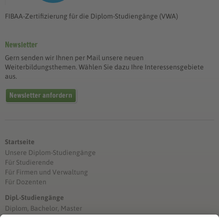
FIBAA-Zertifizierung für die Diplom-Studiengänge (VWA)
Newsletter
Gern senden wir Ihnen per Mail unsere neuen
Weiterbildungsthemen. Wählen Sie dazu Ihre Interessensgebiete
aus.
Newsletter anfordern
Startseite
Unsere Diplom-Studiengänge
Für Studierende
Für Firmen und Verwaltung
Für Dozenten
Dipl.-Studiengänge
Diplom, Bachelor, Master
Förderung