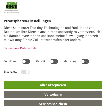
Stimmen unserer Absolventinnen und Absolventen
Studien-/Lehrgänge, Berufe
Stimmen unserer Absolventinnen und Absolventen
Seminare
Seminardatenbank
Inhouseanfragen
Webseminare
Seminarreihen
Referenzen & Kundenstimmen
Über uns
VWA stellt sich vor
Das Kuratorium der SVWA
Unser SVWA-Team
Fachbeiräte
Veranstaltungsorte und Raumanmietung
FAQ