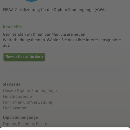
FIBAA-Zertifizierung für die Diplom-Studiengänge (VWA)
Newsletter
Gern senden wir Ihnen per Mail unsere neuen
Weiterbildungsthemen. Wählen Sie dazu Ihre Interessensgebiete
aus.
Newsletter anfordern
Startseite
Unsere Diplom-Studiengänge
Für Studierende
Für Firmen und Verwaltung
Für Dozenten
Dipl.-Studiengänge
Diplom, Bachelor, Master
Förderung