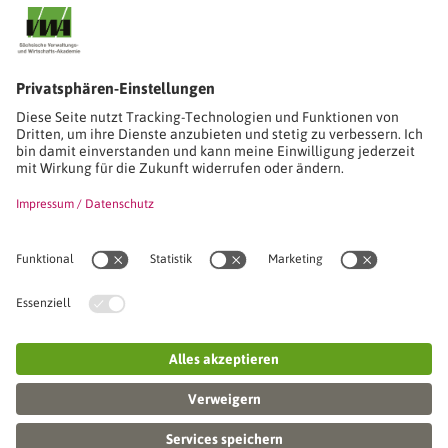
Stimmen unserer Absolventinnen und Absolventen
Studien-/Lehrgänge, Berufe
Stimmen unserer Absolventinnen und Absolventen
Seminare
Seminardatenbank
Inhouseanfragen
Webseminare
Seminarreihen
Referenzen & Kundenstimmen
Über uns
VWA stellt sich vor
Das Kuratorium der SVWA
Unser SVWA-Team
Fachbeiräte
Veranstaltungsorte und Raumanmietung
FAQ