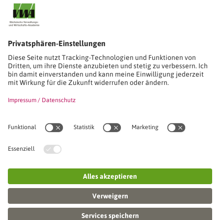
Stimmen unserer Absolventinnen und Absolventen
Studien-/Lehrgänge, Berufe
Stimmen unserer Absolventinnen und Absolventen
Seminare
Seminardatenbank
Inhouseanfragen
Webseminare
Seminarreihen
Referenzen & Kundenstimmen
Über uns
VWA stellt sich vor
Das Kuratorium der SVWA
Unser SVWA-Team
Fachbeiräte
Veranstaltungsorte und Raumanmietung
FAQ