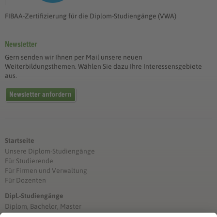
FIBAA-Zertifizierung für die Diplom-Studiengänge (VWA)
Newsletter
Gern senden wir Ihnen per Mail unsere neuen
Weiterbildungsthemen. Wählen Sie dazu Ihre Interessensgebiete
aus.
Newsletter anfordern
Startseite
Unsere Diplom-Studiengänge
Für Studierende
Für Firmen und Verwaltung
Für Dozenten
Dipl.-Studiengänge
Diplom, Bachelor, Master
Förderung