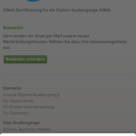
FIBAA-Zertifizierung für die Diplom-Studiengänge (VWA)
Newsletter
Gern senden wir Ihnen per Mail unsere neuen
Weiterbildungsthemen. Wählen Sie dazu Ihre Interessensgebiete
aus.
Newsletter anfordern
Startseite
Unsere Diplom-Studiengänge
Für Studierende
Für Firmen und Verwaltung
Für Dozenten
Dipl.-Studiengänge
Diplom, Bachelor, Master
Förderung