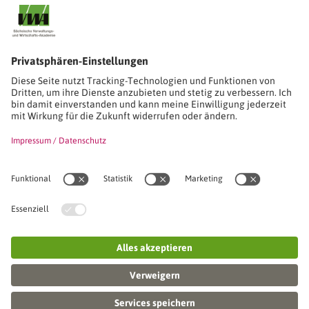
Stimmen unserer Absolventinnen und Absolventen
Studien-/Lehrgänge, Berufe
Stimmen unserer Absolventinnen und Absolventen
Seminare
Seminardatenbank
Inhouseanfragen
Webseminare
Seminarreihen
Referenzen & Kundenstimmen
Über uns
VWA stellt sich vor
Das Kuratorium der SVWA
Unser SVWA-Team
Fachbeiräte
Veranstaltungsorte und Raumanmietung
FAQ