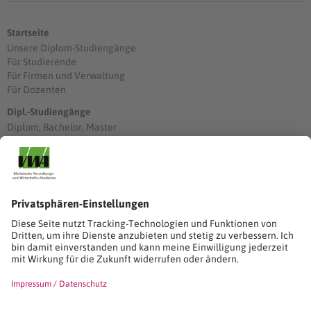
Startseite
Unsere Diplom-Studiengänge
Für Studierende
Für Firmen und Verwaltung
Für Dozenten
Dipl.-Studiengänge
Diplom, Bachelor, Master
Förderung
Stimmen unserer Absolventinnen und Absolventen
Studien-/Lehrgänge, Berufe
Stimmen unserer Absolventinnen und Absolventen
Seminare
Seminardatenbank
Inhouseanfragen
Webseminare
Seminarreihen
Referenzen & Kundenstimmen