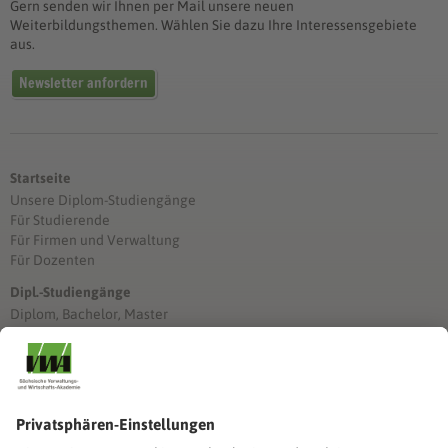
Gern senden wir Ihnen per Mail unsere neuen
Weiterbildungsthemen. Wählen Sie dazu Ihre Interessensgebiete
aus.
Newsletter anfordern
Startseite
Unsere Diplom-Studiengänge
Für Studierende
Für Firmen und Verwaltung
Für Dozenten
Dipl.-Studiengänge
Diplom, Bachelor, Master
Förderung
Stimmen unserer Absolventinnen und Absolventen
Studien-/Lehrgänge, Berufe
Stimmen unserer Absolventinnen und Absolventen