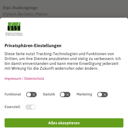
Dipl.-Studiengänge
Diplom, Bachelor, Master
Förderung
Stimmen unserer Absolventinnen und Absolventen
Studien-/Lehrgänge, Berufe
Stimmen unserer Absolventinnen und Absolventen
Seminare
Seminardatenbank
Inhouseanfragen
Webseminare
Seminarreihen
Referenzen & Kundenstimmen
Über uns
VWA stellt sich vor
Das Kuratorium der SVWA
Unser SVWA-Team
Fachbeiräte