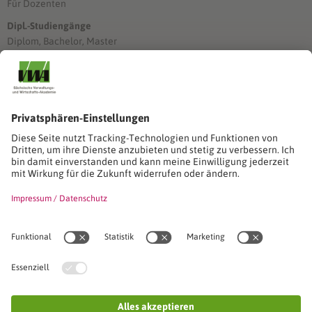
Für Dozenten
Dipl.-Studiengänge
Diplom, Bachelor, Master
Förderung
Stimmen unserer Absolventinnen und Absolventen
Studien-/Lehrgänge, Berufe
Stimmen unserer Absolventinnen und Absolventen
Seminare
Seminardatenbank
Inhouseanfragen
Webseminare
Seminarreihen
Referenzen & Kundenstimmen
Über uns
VWA stellt sich vor
Das Kuratorium der SVWA
Unser SVWA-Team
Fachbeiräte