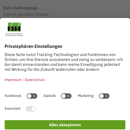
Dipl.-Studiengänge
Diplom, Bachelor, Master
Förderung
Stimmen unserer Absolventinnen und Absolventen
Studien-/Lehrgänge, Berufe
Stimmen unserer Absolventinnen und Absolventen
Seminare
Seminardatenbank
Inhouseanfragen
Webseminare
Seminarreihen
Referenzen & Kundenstimmen
Über uns
VWA stellt sich vor
Das Kuratorium der SVWA
Unser SVWA-Team
Fachbeiräte