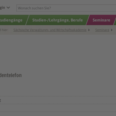
gin
Studiengänge
Studien-/Lehrgänge, Berufe
Seminare
d hier:
Sächsische Verwaltungs- und Wirtschaftsakademie
Seminare
dentelefon
g