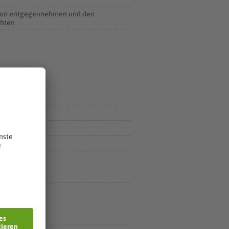
lefon entgegennehmen und den
chten