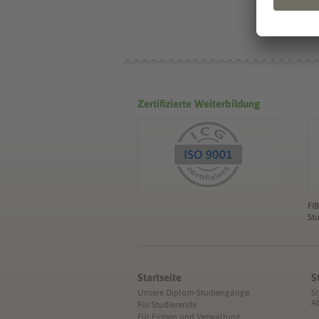
Zertifizierte Weiterbildung
FI
St
Startseite
S
Unsere Diplom-Studiengänge
S
A
Für Studierende
Für Firmen und Verwaltung