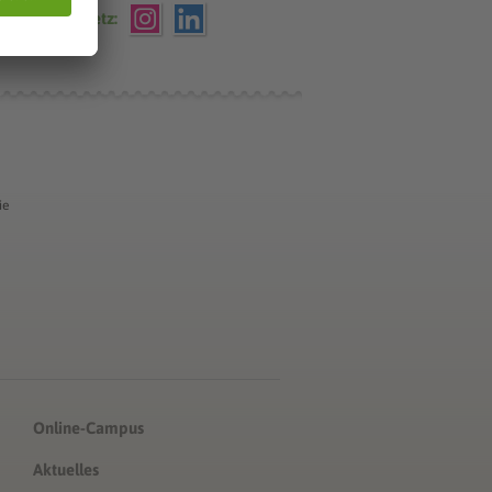
che VWA im Netz:
ie
Online-Campus
Aktuelles