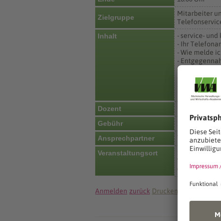
Mitarbeiter u
Zielgruppe
Telefonservic
- service- un
Inhalt
- Ihr Telefona
- Wie melde i
- Entgegenna
- Richtig zuhö
- freundlich, 
- Strategien 
Katharina Oe
Dozent
Gebühr
160 €
Team Organis
Ansprechpartner
Sächsische Ve
Veranstaltungsort
Wiener Platz 
01069 Dresde
Anmelden
zurück
Drucken