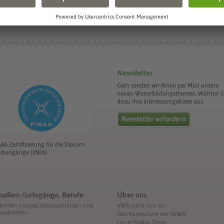
Die Sächsis
Newsletter
Gern senden wir Ihnen per Mail unsere
neuen Weiterbildungsthemen. Wählen S
dazu Ihre Interessensgebiete aus.
Newsletter anfordern
BAA-Zertifizierung für die Diplom-
udiengänge (VWA)
tudien-/Lehrgänge, Berufe
Über uns
timmen unserer Absolventinnen und
VWA stellt sich vor
bsolventen
Das Kuratorium der SVWA
Unser SVWA-Team