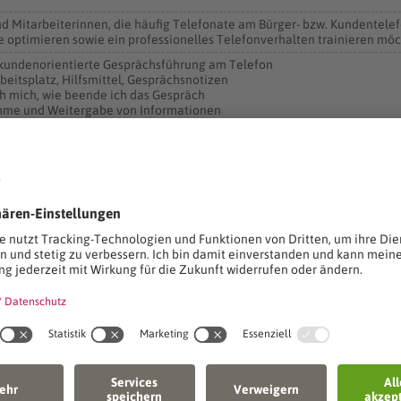
nd Mitarbeiterinnen, die häufig Telefonate am Bürger- bzw. Kundente
e optimieren sowie ein professionelles Telefonverhalten trainieren mö
d kundenorientierte Gesprächsführung am Telefon
rbeitsplatz, Hilfsmittel, Gesprächsnotizen
ch mich, wie beende ich das Gespräch
hme und Weitergabe von Informationen
ren, richtig (Nach-)Fragen
aber bestimmt
im Umgang mit schwierigen Telefonpartnern
ppert
ation
rwaltungs- und Wirtschafts-Akademie
10
n