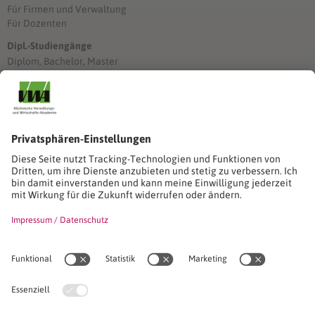
Für Firmen und Verwaltung
Für Dozenten
Dipl.-Studiengänge
Diplom, Bachelor, Master
Förderung
Stimmen unserer Absolventinnen und Absolventen
Studien-/Lehrgänge, Berufe
Stimmen unserer Absolventinnen und Absolventen
Seminare
Seminardatenbank
Inhouseanfragen
Webseminare
Seminarreihen
Referenzen & Kundenstimmen
Über uns
VWA stellt sich vor
Das Kuratorium der SVWA