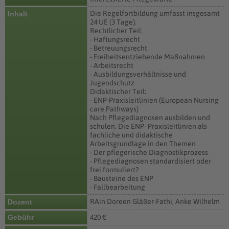
Die Regelfortbildung umfasst insgesamt
Inhalt
24 UE (3 Tage).
Rechtlicher Teil:
- Haftungsrecht
- Betreuungsrecht
- Freiheitsentziehende Maßnahmen
- Arbeitsrecht
- Ausbildungsverhältnisse und
Jugendschutz
Didaktischer Teil:
- ENP-Praxisleitlinien (European Nursing
care Pathways)
Nach Pflegediagnosen ausbilden und
schulen. Die ENP- Praxisleitlinien als
fachliche und didaktische
Arbeitsgrundlage in den Themen
- Der pflegerische Diagnostikprozess
- Pflegediagnosen standardisiert oder
frei formuliert?
- Bausteine des ENP
- Fallbearbeitung
RAin Doreen Gläßer-Fathi, Anke Wilhelm
Dozent
Gebühr
420 €