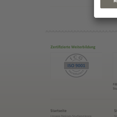
Zertifizierte Weiterbildung
FI
St
Startseite
S
Unsere Diplom-Studiengänge
S