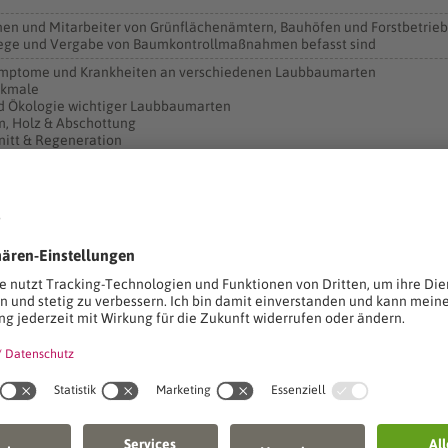
nen und Mitarbeiter von Grünflächenämtern, Bauhöfen und Forstbetriebe
flege und Vergabe von Baumkontrollmaßnahmen befasst sind
 Symptome und Krankheiten an verschiedenen Laubbaumarten
rkmale
d Ökologie wichtiger Laubbaumarten
m, Holz & Abschottung
chnitt & Regeneration
ten bei Baumkontrolle und -pflege
nkheiten
 an Modulen der Seminarreihe Baumpflege wird als Zulassungsvorausse
 Baumkontrolleur bzw. -kontrolleurin anerkannt.
iß
ation
rwaltungs- und Wirtschafts-Akademie
10
n