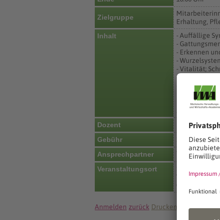
Mitarbeiterin
Zielgruppe
Erhaltung, P
- Auffällige
Inhalt
- Gattungsme
- Erkennen un
- Wurzelsyste
- Vitalität; S
- Besonderhei
- Risiken, Kra
Die Teilnahme
zertifizierten
Dr. Henrik We
Dozent
Gebühr
170 €
Team Organis
Ansprechpartner
Sächsische Ve
Veranstaltungsort
Wiener Platz 
01069 Dresde
Anmelden
zurück
Drucken