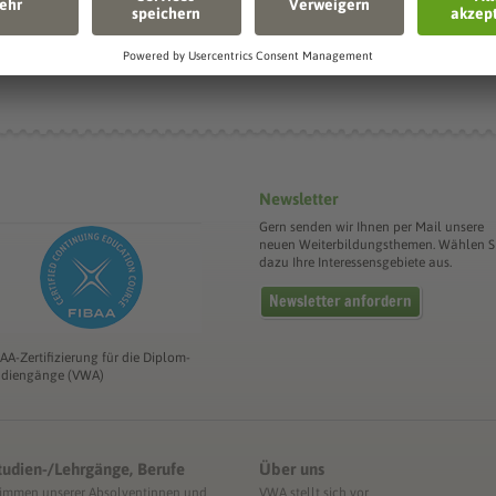
Die Sächsis
Newsletter
Gern senden wir Ihnen per Mail unsere
neuen Weiterbildungsthemen. Wählen S
dazu Ihre Interessensgebiete aus.
Newsletter anfordern
BAA-Zertifizierung für die Diplom-
udiengänge (VWA)
tudien-/Lehrgänge, Berufe
Über uns
timmen unserer Absolventinnen und
VWA stellt sich vor