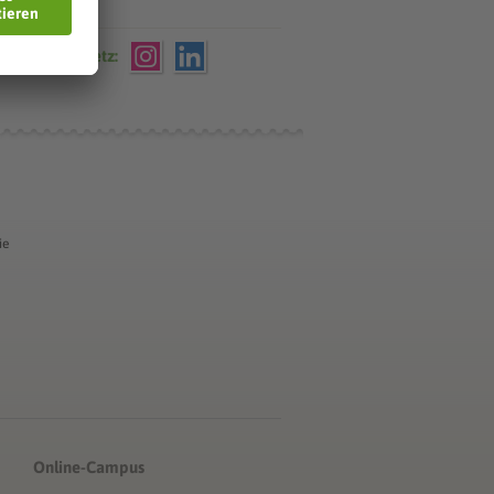
che VWA im Netz:
ie
Online-Campus