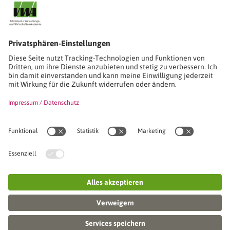
Stimmen unserer Absolventinnen und Absolventen
Studien-/Lehrgänge, Berufe
Stimmen unserer Absolventinnen und Absolventen
Seminare
Seminardatenbank
Inhouseanfragen
Webseminare
Seminarreihen
Referenzen & Kundenstimmen
Über uns
VWA stellt sich vor
Das Kuratorium der SVWA
Unser SVWA-Team
Fachbeiräte
Veranstaltungsorte und Raumanmietung
FAQ