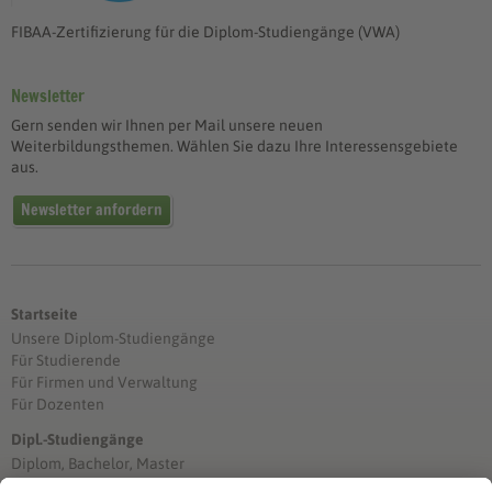
FIBAA-Zertifizierung für die Diplom-Studiengänge (VWA)
Newsletter
Gern senden wir Ihnen per Mail unsere neuen
Weiterbildungsthemen. Wählen Sie dazu Ihre Interessensgebiete
aus.
Newsletter anfordern
Startseite
Unsere Diplom-Studiengänge
Für Studierende
Für Firmen und Verwaltung
Für Dozenten
Dipl.-Studiengänge
Diplom, Bachelor, Master
Förderung