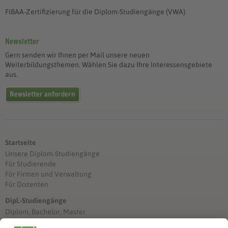
FIBAA-Zertifizierung für die Diplom-Studiengänge (VWA)
Newsletter
Gern senden wir Ihnen per Mail unsere neuen
Weiterbildungsthemen. Wählen Sie dazu Ihre Interessensgebiete
aus.
Newsletter anfordern
Startseite
Unsere Diplom-Studiengänge
Für Studierende
Für Firmen und Verwaltung
Für Dozenten
Dipl.-Studiengänge
Diplom, Bachelor, Master
Förderung