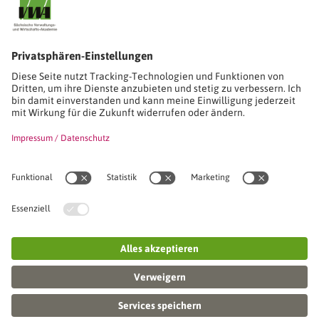
Stimmen unserer Absolventinnen und Absolventen
Studien-/Lehrgänge, Berufe
Stimmen unserer Absolventinnen und Absolventen
Seminare
Seminardatenbank
Inhouseanfragen
Webseminare
Seminarreihen
Referenzen & Kundenstimmen
Über uns
VWA stellt sich vor
Das Kuratorium der SVWA
Unser SVWA-Team
Fachbeiräte
Veranstaltungsorte und Raumanmietung
FAQ
Online-Campus