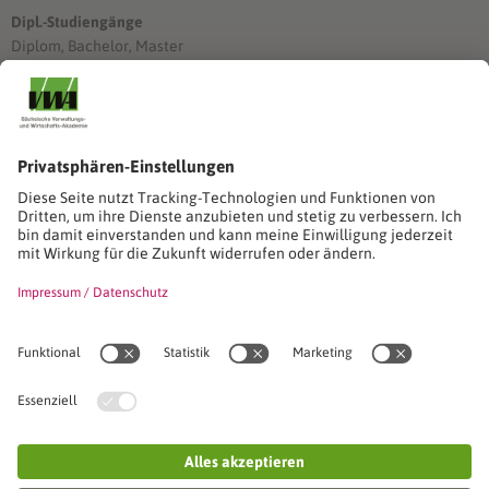
Dipl.-Studiengänge
Diplom, Bachelor, Master
Förderung
Stimmen unserer Absolventinnen und Absolventen
Studien-/Lehrgänge, Berufe
Stimmen unserer Absolventinnen und Absolventen
Seminare
Seminardatenbank
Inhouseanfragen
Webseminare
Seminarreihen
Referenzen & Kundenstimmen
Über uns
VWA stellt sich vor
Das Kuratorium der SVWA
Unser SVWA-Team
Fachbeiräte
Veranstaltungsorte und Raumanmietung