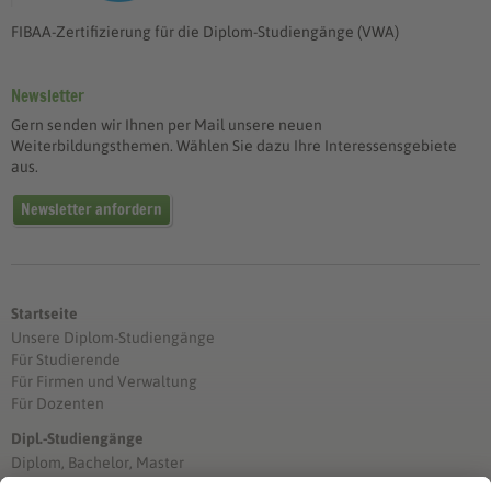
FIBAA-Zertifizierung für die Diplom-Studiengänge (VWA)
Newsletter
Gern senden wir Ihnen per Mail unsere neuen
Weiterbildungsthemen. Wählen Sie dazu Ihre Interessensgebiete
aus.
Newsletter anfordern
Startseite
Unsere Diplom-Studiengänge
Für Studierende
Für Firmen und Verwaltung
Für Dozenten
Dipl.-Studiengänge
Diplom, Bachelor, Master
Förderung