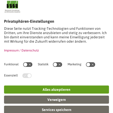
Stimmen unserer Absolventinnen und Absolventen
Studien-/Lehrgänge, Berufe
Stimmen unserer Absolventinnen und Absolventen
Seminare
Seminardatenbank
Inhouseanfragen
Webseminare
Seminarreihen
Referenzen & Kundenstimmen
Über uns
VWA stellt sich vor
Das Kuratorium der SVWA
Unser SVWA-Team
Fachbeiräte
Veranstaltungsorte und Raumanmietung
FAQ