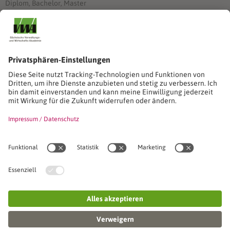
Diplom, Bachelor, Master
Förderung
Stimmen unserer Absolventinnen und Absolventen
Studien-/Lehrgänge, Berufe
Stimmen unserer Absolventinnen und Absolventen
Seminare
Seminardatenbank
Inhouseanfragen
Webseminare
Seminarreihen
Referenzen & Kundenstimmen
Über uns
VWA stellt sich vor
Das Kuratorium der SVWA
Unser SVWA-Team
Fachbeiräte
Veranstaltungsorte und Raumanmietung
FAQ