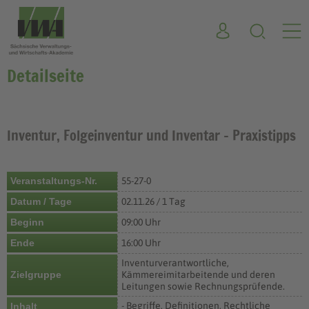
Detailseite
Inventur, Folgeinventur und Inventar - Praxistipps
Veranstaltungs-Nr.
55-27-0
Datum / Tage
02.11.26 / 1 Tag
Beginn
09:00 Uhr
Ende
16:00 Uhr
Inventurverantwortliche,
Zielgruppe
Kämmereimitarbeitende und deren
Leitungen sowie Rechnungsprüfende.
- Begriffe, Definitionen, Rechtliche
Inhalt