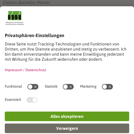
Diplom, Bachelor, Master
Förderung
Stimmen unserer Absolventinnen und Absolventen
Studien-/Lehrgänge, Berufe
Stimmen unserer Absolventinnen und Absolventen
Seminare
Seminardatenbank
Inhouseanfragen
Webseminare
Seminarreihen
Referenzen & Kundenstimmen
Über uns
VWA stellt sich vor
Das Kuratorium der SVWA
Unser SVWA-Team
Fachbeiräte
Veranstaltungsorte und Raumanmietung
FAQ