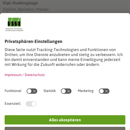
Dipl.-Studiengänge
Diplom, Bachelor, Master
Förderung
Stimmen unserer Absolventinnen und Absolventen
Studien-/Lehrgänge, Berufe
Stimmen unserer Absolventinnen und Absolventen
Seminare
Seminardatenbank
Inhouseanfragen
Webseminare
Seminarreihen
Referenzen & Kundenstimmen
Über uns
VWA stellt sich vor
Das Kuratorium der SVWA
Unser SVWA-Team
Fachbeiräte
Veranstaltungsorte und Raumanmietung