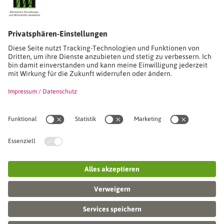
Studien-/Lehrgänge, Berufe
Stimmen unserer Absolventinnen und Absolventen
Seminare
Seminardatenbank
Inhouseanfragen
Webseminare
Seminarreihen
Referenzen & Kundenstimmen
Über uns
VWA stellt sich vor
Das Kuratorium der SVWA
Unser SVWA-Team
Fachbeiräte
Veranstaltungsorte und Raumanmietung
FAQ
Online-Campus