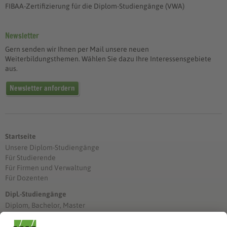
FIBAA-Zertifizierung für die Diplom-Studiengänge (VWA)
Newsletter
Gern senden wir Ihnen per Mail unsere neuen
Weiterbildungsthemen. Wählen Sie dazu Ihre Interessensgebiete
aus.
Newsletter anfordern
Startseite
Unsere Diplom-Studiengänge
Für Studierende
Für Firmen und Verwaltung
Für Dozenten
Dipl.-Studiengänge
Diplom, Bachelor, Master
Förderung
Stimmen unserer Absolventinnen und Absolventen