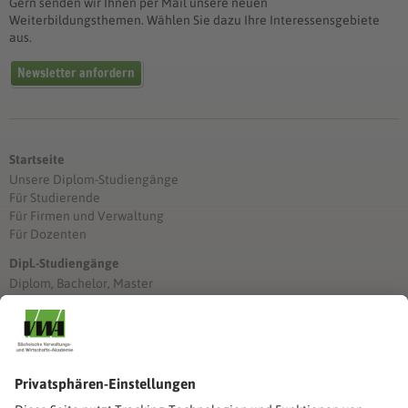
Gern senden wir Ihnen per Mail unsere neuen
Weiterbildungsthemen. Wählen Sie dazu Ihre Interessensgebiete
aus.
Newsletter anfordern
Startseite
Unsere Diplom-Studiengänge
Für Studierende
Für Firmen und Verwaltung
Für Dozenten
Dipl.-Studiengänge
Diplom, Bachelor, Master
Förderung
Stimmen unserer Absolventinnen und Absolventen
Studien-/Lehrgänge, Berufe
Stimmen unserer Absolventinnen und Absolventen