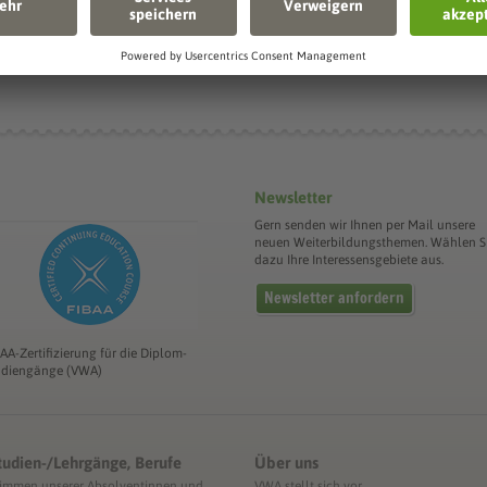
Die Sächsis
Newsletter
Gern senden wir Ihnen per Mail unsere
neuen Weiterbildungsthemen. Wählen S
dazu Ihre Interessensgebiete aus.
Newsletter anfordern
BAA-Zertifizierung für die Diplom-
udiengänge (VWA)
tudien-/Lehrgänge, Berufe
Über uns
timmen unserer Absolventinnen und
VWA stellt sich vor