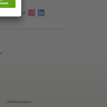
che VWA im Netz:
ie
Online-Campus