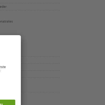
ieder
onalrates