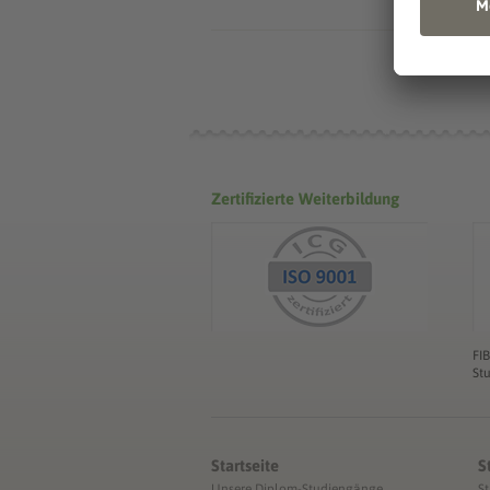
Zertifizierte Weiterbildung
FI
St
Startseite
S
Unsere Diplom-Studiengänge
S