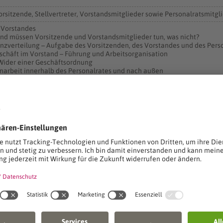
orsitzende, Stellvertreter, Vorstandsmitglieder sowie Personalratsmitgl
 Vorstandes
und müssen Vorsitzende und Vorstandsmitglieder tun, was nicht?
nzverteilung – Aufgabe des Vorsitzenden, des Vorstandes und des Pers
schäft im Vorstand – Führung und Arbeitsorganisation
 Wider einer Geschäftsordnung
arbeit innerhalb des Personalrates und nach außen
 und Durchführung von Sitzungen
Teilnehmer
ng
ssungen (Umlaufbeschlüsse)
ung
gner
ation
rwaltungs- und Wirtschafts-Akademie
10
n