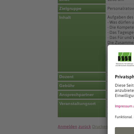
Zielgruppe
Personalratsv
Aufgaben des
Inhalt
- Was dürfen 
- Die Kompete
- Das Tagesge
- Das Für und
Die Zusammen
Vorbereitung
- Ladung der 
- Tagesordnu
- Beschlussfa
- Protokollier
Wolfgang Wa
Dozent
Gebühr
170 €
Team Organis
Ansprechpartner
Sächsische Ve
Veranstaltungsort
Wiener Platz 
01069 Dresde
Anmelden
zurück
Drucken