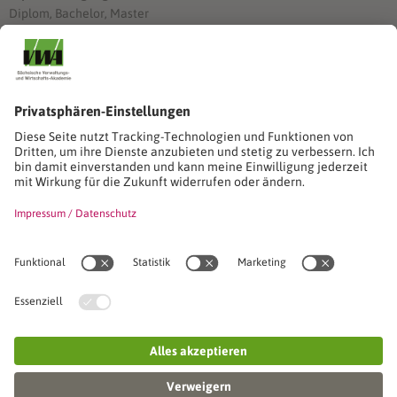
Diplom, Bachelor, Master
Förderung
Stimmen unserer Absolventinnen und Absolventen
Studien-/Lehrgänge, Berufe
Stimmen unserer Absolventinnen und Absolventen
Seminare
Seminardatenbank
Inhouseanfragen
Webseminare
Seminarreihen
Referenzen & Kundenstimmen
Über uns
VWA stellt sich vor
Das Kuratorium der SVWA
Unser SVWA-Team
Fachbeiräte
Veranstaltungsorte und Raumanmietung
FAQ