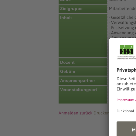
Zielgruppe
Mitarbeitend
- Gesetzliche
Inhalt
- Verwaltungs
- Festsetzung
- Anwendung 
- Anwendung 
- Anwendung d
- Verwaltungs
Die Veranstal
Annett Müller
Dozent
Gebühr
160 €
Team Organis
Ansprechpartner
Sächsische Ve
Veranstaltungsort
Wiener Platz 
01069 Dresde
Anmelden
zurück
Drucken