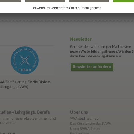
Die Sächsis
Newsletter
Gern senden wir Ihnen per Mail unsere
neuen Weiterbildungsthemen. Wählen S
dazu Ihre Interessensgebiete aus.
Newsletter anfordern
BAA-Zertifizierung für die Diplom-
udiengänge (VWA)
tudien-/Lehrgänge, Berufe
Über uns
timmen unserer Absolventinnen und
VWA stellt sich vor
bsolventen
Das Kuratorium der SVWA
Unser SVWA-Team
eminare
Fachbeiräte