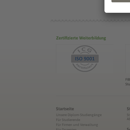
Zertifizierte Weiterbildung
FI
St
Startseite
S
Unsere Diplom-Studiengänge
S
A
Für Studierende
Für Firmen und Verwaltung
S
Für Dozenten