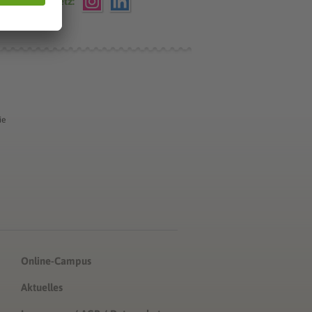
che VWA im Netz:
ie
Online-Campus
Aktuelles