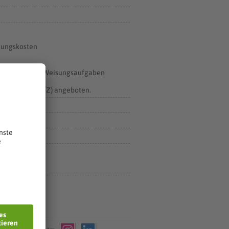
ltungskosten
 nach Weisung, Weisungsaufgaben
n Meißen (FoBiZ) angeboten.