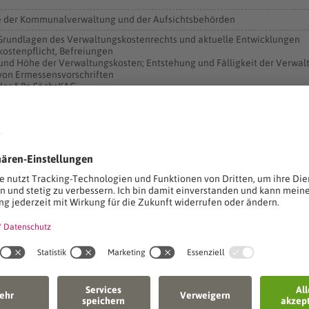
e der Kommunalverwaltung und der Aufsichtsbehörden
 Grundlagen des Verwaltungskostenrechts und aktuelle Entwicklungen
kostenpflicht, Befreiungen
 und Höhe der Verwaltungskosten; Entstehung und Fälligkeit der Verwa
von Ermessensvorschriften
des § 8a SächsKAG
es Sächsischen Kostenverzeichnisses bei der Erfüllung von Aufgaben
kosten im Widerspruchsverfahren
tung wird im Rahmen einer Kooperation mit dem Fortbildungszentrum i
ation
rwaltungs- und Wirtschafts-Akademie
10
n