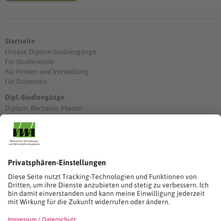
Startseite
Unsere Diplom-Studiengänge
Für Studierende
Für Firmen und Verwaltung
Für Dozenten
Dipl.-Studiengänge
Diplom, Bachelor, Master
Förderung
Stimmen unserer Absolventinnen und Absolventen
Studien-/Lehrgänge, Berufe
Stimmen unserer Absolventinnen und Absolventen
Seminare
Seminardatenbank
Inhouseanfragen
Webseminare
Seminarreihen